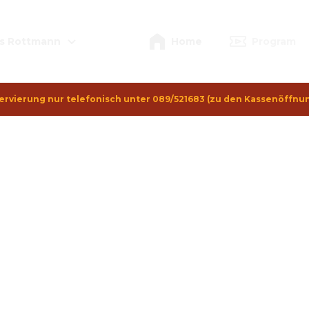
s Rottmann
Home
Program
ervierung nur telefonisch unter 089/521683 (zu den Kassenöffnu