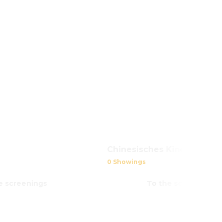
Chinesisches Kino
0 Showings
e screenings
To the screenings