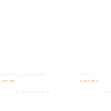
eU - engl. Untertitel
OMU
Showings
0 Showings
To the screenings
To th