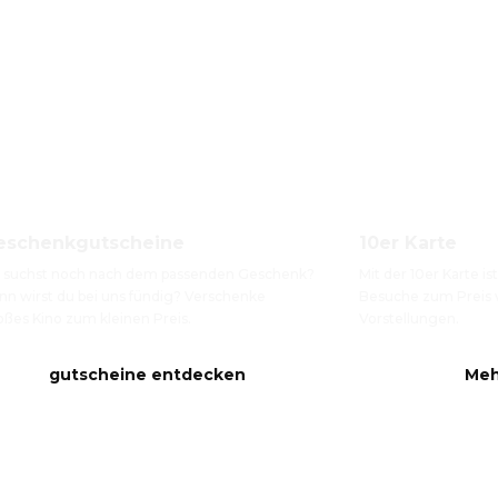
eschenkgutscheine
10er Karte
 suchst noch nach dem passenden Geschenk? 
Mit der 10er Karte i
nn wirst du bei uns fündig? Verschenke 
Besuche zum Preis v
oßes Kino zum kleinen Preis.
Vorstellungen.
gutscheine entdecken
Meh