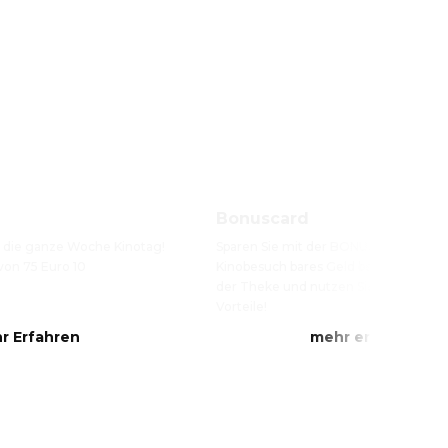
Bonuscard
st die ganze Woche Kinotag! 
Sparen Sie mit der BONUSCARD bei j
on 75 Euro 10 
Kinobesuch bares Geld beim Kartenkau
der Theke und nutzen Sie die exklusiv
Vorteile!
r Erfahren
mehr erfahren