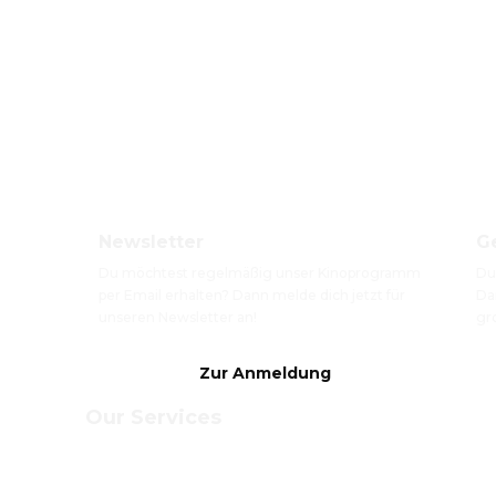
Newsletter
G
Du möchtest regelmäßig unser Kinoprogramm 
Du
per Email erhalten? Dann melde dich jetzt für 
Da
unseren Newsletter an!
gr
Zur Anmeldung
Our Services