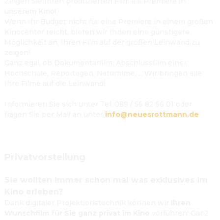
Zeigen Sie Ihren produzierten Film als Premiere in 
unserem Kino!
Wenn Ihr Budget nicht für eine Premiere in einem großen 
Kinocenter reicht, bieten wir Ihnen eine günstigere 
Möglichkeit an, Ihren Film auf der großen Leinwand zu 
zeigen!

Ganz egal, ob Dokumentarfilm, Abschlussfilm einer 
Hochschule, Reportagen, Naturfilme, ... Wir bringen alle 
Ihre Filme auf die Leinwand!

Informieren Sie sich unter Tel. 089 / 56 82 56 01 oder 
fragen Sie per Mail an unter 
info@neuesrottmann.de
Privatvorstellung
Sie wollten immer schon mal was exklusives im 
Kino erleben?
Dank digitaler Projektionstechnik können wir 
Ihren 
Wunschfilm für Sie ganz privat im Kino
 vorführen! Ganz 