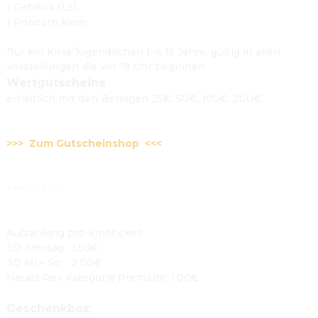
1 Getränk 0,3l
1 Popcorn klein

*für ein Kind/Jugendlichen bis 15 Jahre, gültig in allen 
Vorstellungen die vor 19 Uhr beginnen
Wertgutscheine
erhältlich mit den Beträgen 25€, 50€, 100€, 200€

>>>  Zum Gutscheinshop  <<<
- - - - - - - -

Aufzahlung pro Kinoticket:
3D Kinotag:  1,50€
3D Mi – So:   2,00€
Neues Rex Kategorie Premium: 1,00€

Geschenkbox: