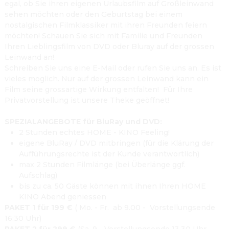
egal, ob Sie ihren eigenen Urlaubsfilm auf Großleinwand 
sehen möchten oder den Geburtstag bei einem 
nostalgischen Filmklassiker mit ihren Freunden feiern 
möchten! Schauen Sie sich mit Familie und Freunden 
Ihren Lieblingsfilm von DVD oder Bluray auf der grossen 
Leinwand an!
Schreiben Sie uns eine E-Mail oder rufen Sie uns an. Es ist 
vieles möglich. Nur auf der grossen Leinwand kann ein 
Film seine grossartige Wirkung entfalten!  Für Ihre 
Privatvorstellung ist unsere Theke geöffnet!

SPEZIALANGEBOTE für BluRay und DVD:
2 Stunden echtes HOME - KINO Feeling!
eigene BluRay / DVD mitbringen (für die Klärung der 
Aufführungsrechte ist der Kunde verantwortlich)
max 2 Stunden Filmlänge (bei Überlänge ggf. 
Aufschlag)
bis zu ca. 50 Gäste können mit ihnen Ihren HOME 
KINO Abend geniessen
PAKET 1 für 199 €
 ( Mo. - Fr.  ab 9.00 -  Vorstellungsende 
16:30 Uhr)