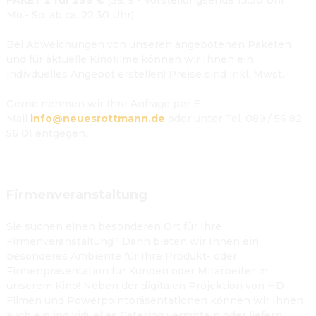
PAKET 2 für 299 €
 (Sa. 9 - Vorstellungsende 13.30 Uhr, 
Mo.- So. ab ca. 22:30 Uhr)

Bei Abweichungen von unseren angebotenen Paketen 
und für aktuelle Kinofilme können wir Ihnen ein 
indivduelles Angebot erstellen! Preise sind inkl. Mwst.

Gerne nehmen wir Ihre Anfrage per E-
Mail 
info@neuesrottmann.de
 oder unter Tel. 089 / 56 82 
56 01 entgegen.

Firmenveranstaltung
Sie suchen einen besonderen Ort für Ihre 
Firmenveranstaltung? Dann bieten wir Ihnen ein 
besonderes Ambiente für Ihre Produkt- oder 
Firmenpräsentation für Kunden oder Mitarbeiter in 
unserem Kino! Neben der digitalen Projektion von HD-
Filmen und Powerpointpräsentationen können wir Ihnen 
auch ein individuelles Catering vermitteln oder liefern 