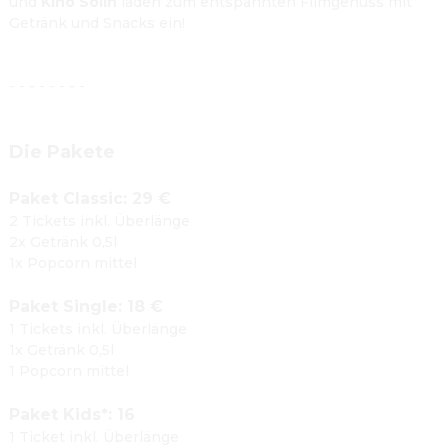
und 
Kino Solln
 laden zum entspannten Filmgenuss mit 
Getränk und Snacks ein!

- - - - - - - -

Die Pakete
Paket Classic: 29 €
2 Tickets inkl. Überlänge
2x Getränk 0,5l
1x Popcorn mittel

Paket Single: 18 €
1 Tickets inkl. Überlänge
1x Getränk 0,5l
1 Popcorn mittel

Paket Kids*: 16 
1 Ticket inkl. Überlänge