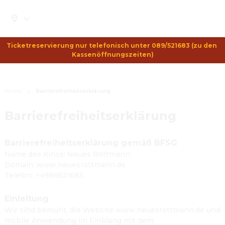
Ticketreservierung nur telefonisch unter 089/521683 (zu den 
Kassenöffnungszeiten)
Home
Barrierefreiheitserklärung
Barrierefreiheitserklärung
Barrierefreiheitserklärung gemäß BFSG
Name des Kinos: Neues Rottmann
Domain: www.neuesrottmann.de
Telefon: +4989521683
Einleitung
Wir sind bemüht, die Website www.neuesrottmann.de und
mobile Anwendung im Einklang mit dem